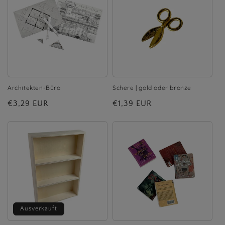
Architekten-Büro
Schere | gold oder bronze
Normaler
€3,29 EUR
Normaler
€1,39 EUR
Preis
Preis
Ausverkauft