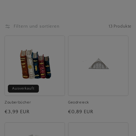
o
r
Filtern und sortieren
13 Produkte
i
e
:
Ausverkauft
Zauberbücher
Geodreieck
Normaler
€3,99 EUR
Normaler
€0,89 EUR
Preis
Preis