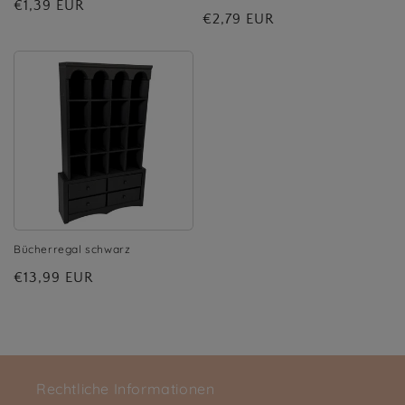
Normaler
€1,39 EUR
Normaler
€2,79 EUR
Preis
Preis
Bücherregal schwarz
Normaler
€13,99 EUR
Preis
Rechtliche Informationen