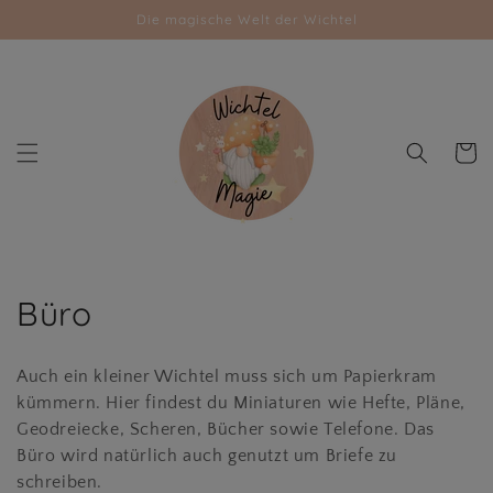
Direkt
Die magische Welt der Wichtel
zum
Inhalt
Warenk
K
Büro
a
Auch ein kleiner Wichtel muss sich um Papierkram
t
kümmern. Hier findest du Miniaturen wie Hefte, Pläne,
Geodreiecke, Scheren, Bücher sowie Telefone. Das
e
Büro wird natürlich auch genutzt um Briefe zu
g
schreiben.