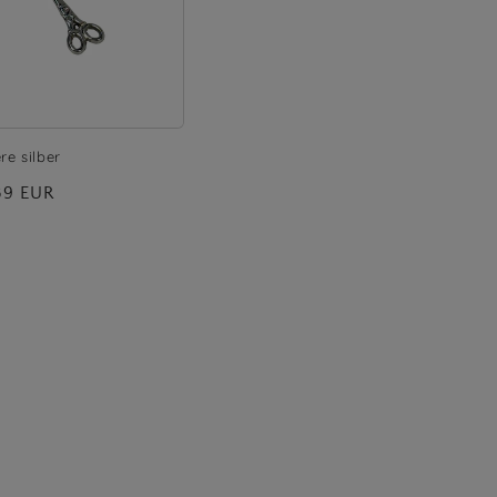
re silber
maler
39 EUR
is