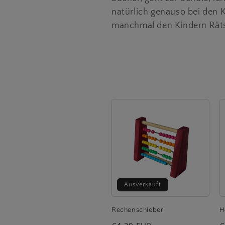
t
natürlich genauso bei den 
e
manchmal den Kindern Rät
g
o
r
i
e
:
Ausverkauft
Rechenschieber
H