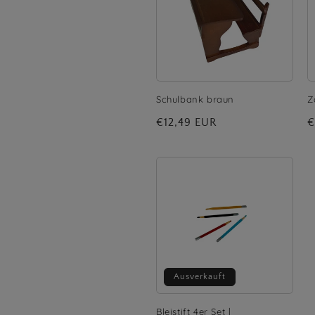
Schulbank braun
Z
Normaler
€12,49 EUR
N
€
Preis
P
Ausverkauft
Bleistift 4er Set |