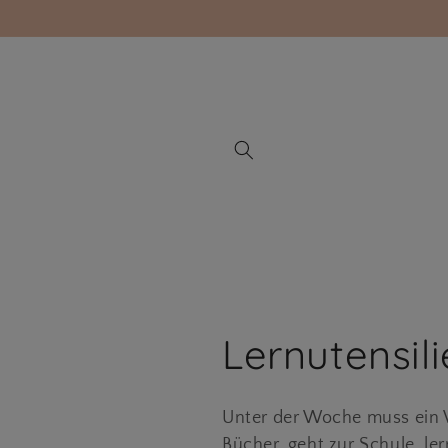
Direkt
zum
Inhalt
K
Lernutensil
a
Unter der Woche muss ein W
Bücher, geht zur Schule, le