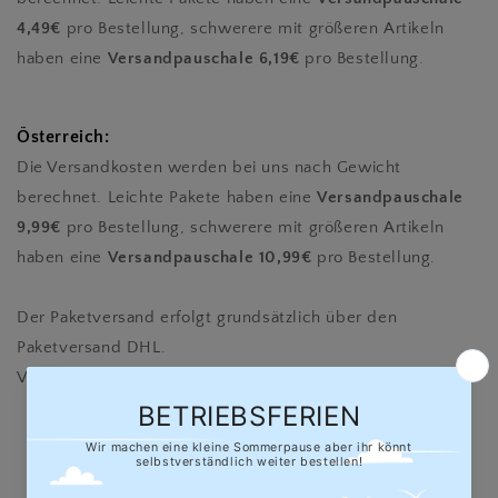
4,49€
pro Bestellung, schwerere mit größeren Artikeln
haben eine
Versandpauschale 6,19€
pro Bestellung.
Österreich:
Die Versandkosten werden bei uns nach Gewicht
berechnet. Leichte Pakete haben eine
Versandpauschale
9,99€
pro Bestellung, schwerere mit größeren Artikeln
haben eine
Versandpauschale 10,99€
pro Bestellung.
Der Paketversand erfolgt grundsätzlich über den
Paketversand DHL.
Versandzeiten nach Österreich: ca. 4-5 Werktage