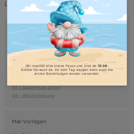
Übersicht
Motiv-Vorlagen
01 - Druckvorlage Wichtel für die Wichtellaterne
02 - Halloween-Countdown
03 - Halloween-Girlande
04 - Wichtellicht-Klammern
05 - EM 2024
06 - Weltkindertag 2024
07 - Zaubernuss Zettel
08 - Wichtelzeitung
Mal-Vorlagen