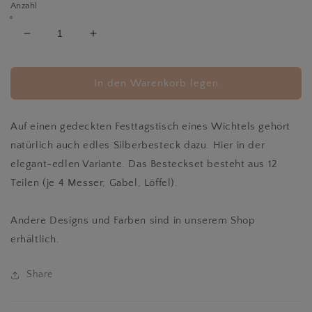
Anzahl
Verringere
Erhöhe
die
die
Menge
Menge
für
für
In den Warenkorb legen
Besteck
Besteck
12-
12-
teilig
teilig
Auf einen gedeckten Festtagstisch eines Wichtels gehört
silber
silber
natürlich auch edles Silberbesteck dazu. Hier in der
edel
edel
elegant-edlen Variante. Das Besteckset besteht aus 12
Teilen (je 4 Messer, Gabel, Löffel).
Andere Designs und Farben sind in unserem Shop
erhältlich.
Share