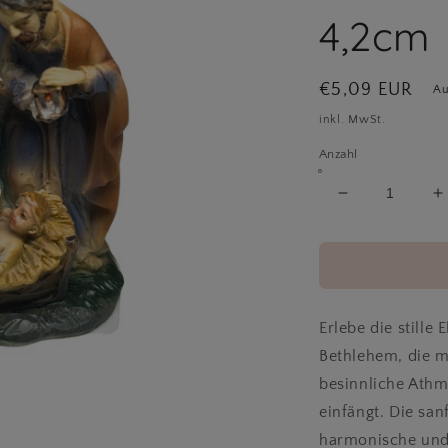
4,2cm
Normaler
€5,09 EUR
Au
Preis
inkl. MwSt.
Anzahl
Verringere
E
die
d
Menge
M
für
f
Krippe
K
&quot;Bethl
&
|
|
Erlebe die stille
ca.
c
Bethlehem, die m
4,2cm
4
besinnliche Athm
einfängt. Die san
harmonische und