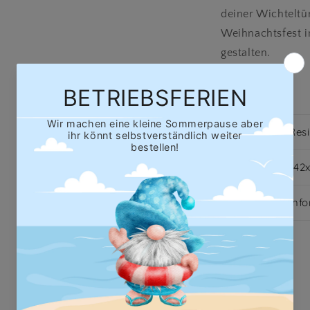
deiner Wichteltü
Weihnachtsfest i
gestalten.
Share
Material: Res
Maße: ca. 4
Wichtige Inf
Hersteller gem. GPSR