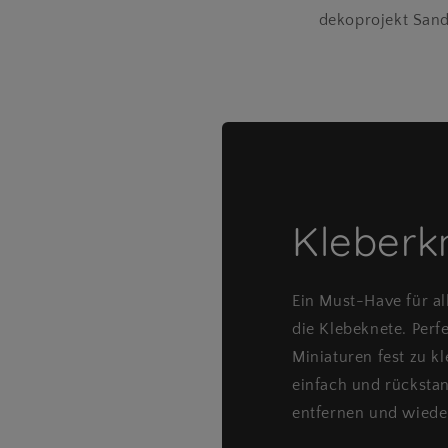
dekoprojekt Sand
Kleberk
Ein Must-Have für al
die Klebeknete. Perf
Miniaturen fest zu kl
einfach und rücksta
entfernen und wied