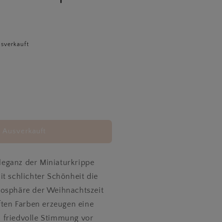
sverkauft
rhöhe
ie
enge
ür
Ausverkauft
rippe
ehem&quot;
quot;Bethlehem&quot;
 Eleganz der Miniaturkrippe
a.
it schlichter Schönheit die
,2cm
osphäre der Weihnachtszeit
ften Farben erzeugen eine
 friedvolle Stimmung vor