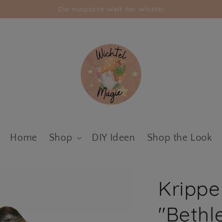
Die magische Welt der Wichtel
Home
Shop
DIY Ideen
Shop the Look
Krippe
"Bethl