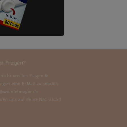
st Fragen?
nicht uns bei Fragen &
ngen eine E-Mail zu senden
o@wichtelmagie.de
uen uns auf deine Nachricht!