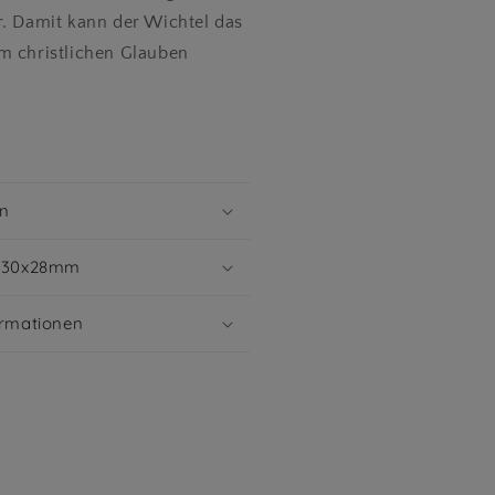
r. Damit kann der Wichtel das
m christlichen Glauben
in
2x30x28mm
ormationen