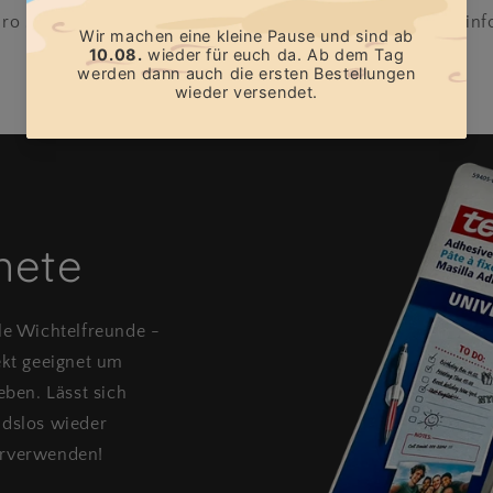
ro Scheuerer e.K, Georg-Stöckel-Str. 12, 92637 Weiden, in
nete
le Wichtelfreunde -
ekt geeignet um
eben. Lässt sich
ndslos wieder
erverwenden!