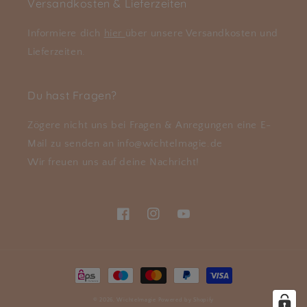
Versandkosten & Lieferzeiten
Informiere dich
hier
über unsere Versandkosten und
Lieferzeiten.
Du hast Fragen?
Zögere nicht uns bei Fragen & Anregungen eine E-
Mail zu senden an info@wichtelmagie.de
Wir freuen uns auf deine Nachricht!
Facebook
Instagram
YouTube
Zahlungsmethoden
© 2026,
Wichtelmagie
Powered by Shopify