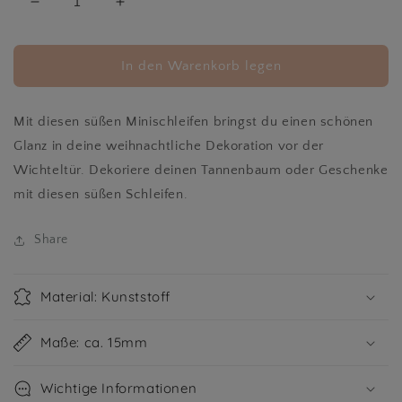
Verringere
Erhöhe
die
die
Menge
Menge
für
für
In den Warenkorb legen
Perlmuttschleife
Perlmuttschleife
4er
4er
Set
Set
Mit diesen süßen Minischleifen bringst du einen schönen
Glanz in deine weihnachtliche Dekoration vor der
Wichteltür. Dekoriere deinen Tannenbaum oder Geschenke
mit diesen süßen Schleifen.
Share
Material: Kunststoff
Maße: ca. 15mm
Wichtige Informationen