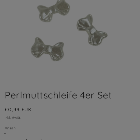
Medien
1
in
Perlmuttschleife 4er Set
Modal
öffnen
Normaler
€0,99 EUR
Preis
inkl. MwSt.
Anzahl