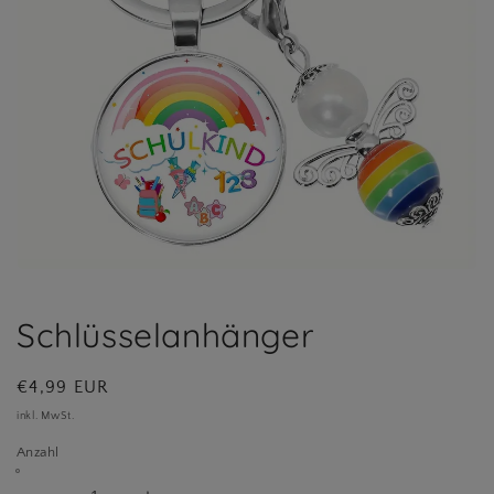
Medien
1
in
Schlüsselanhänger
Modal
öffnen
Normaler
€4,99 EUR
Preis
inkl. MwSt.
Anzahl