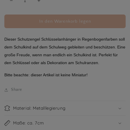
Verringere
Erhöhe
die
die
Menge
Menge
für
für
In den Warenkorb legen
Schlüsselanhänger
Schlüsselanhänger
Dieser Schutzengel Schlüsselanhänger in Regenbogenfarben soll
dem Schulkind auf dem Schulweg gebleiten und beschützen. Eine
große Freude, wenn man endlich ein Schulkind ist. Perfekt für
den Schlüssel oder als Dekoration am Schulranzen.
Bitte beachte: dieser Artikel ist keine Miniatur!
Share
Material: Metalllegierung
Maße: ca. 7cm