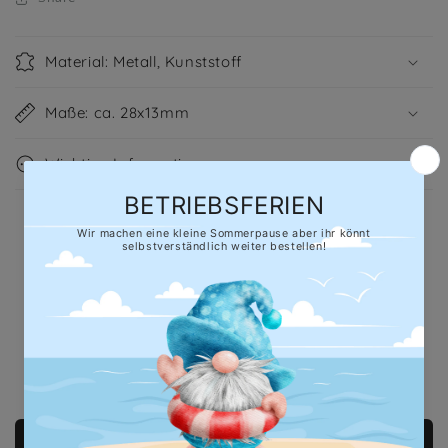
Material: Metall, Kunststoff
Maße: ca. 28x13mm
Wichtige Informationen
Hersteller gem. GPSR
HobbyFun GmbH & Co. KG, Röntgenstrasse 10, D-
96247 Michelau/Germany, mail@hobbyfun.de