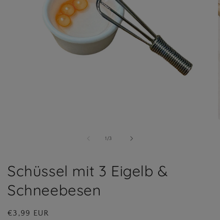
Medien
1
in
i
von
1
/
3
Modal
öffnen
ö
Schüssel mit 3 Eigelb &
Schneebesen
Normaler
€3,99 EUR