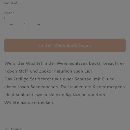
Preis
inkl. MwSt.
Anzahl
Verringere
Erhöhe
die
die
Menge
Menge
für
für
In den Warenkorb legen
Schüssel
Schüssel
mit
mit
3
3
Wenn der Wichtel in der Weihnachtszeit backt, braucht er
Eigelb
Eigelb
neben Mehl und Zucker natürlich auch Eier.
&amp;
&amp;
Das 2teilige Set besteht aus einer Schüssel mit Ei und
Schneebesen
Schneebesen
einem losen Schneebesen. Da staunen die Kinder morgens
nicht schlecht, wenn sie eine Backszene vor dem
Wichtelhaus entdecken.
Share