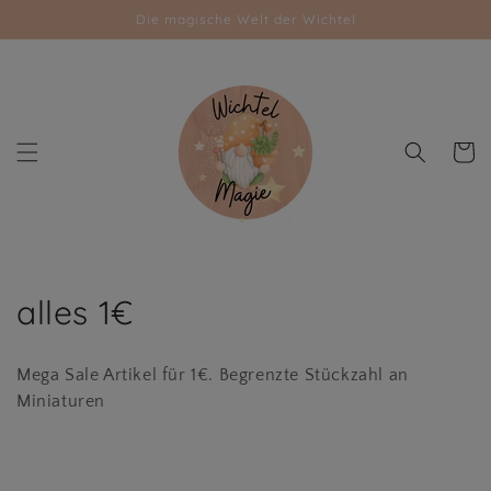
Direkt
Die magische Welt der Wichtel
zum
Inhalt
Warenk
K
alles 1€
a
Mega Sale Artikel für 1€. Begrenzte Stückzahl an
t
Miniaturen
e
g