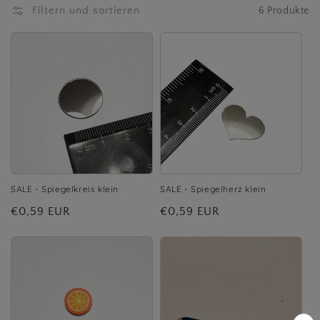
Filtern und sortieren
6 Produkte
o
r
i
e
:
SALE - Spiegelkreis klein
SALE - Spiegelherz klein
Normaler
€0,59 EUR
Normaler
€0,59 EUR
Preis
Preis